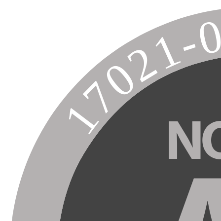
17021-
N