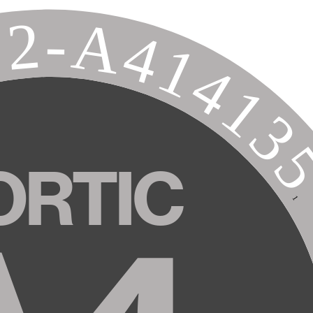
02-A41413
ORTIC
1