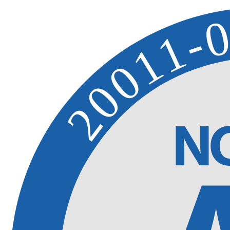
20011-
N