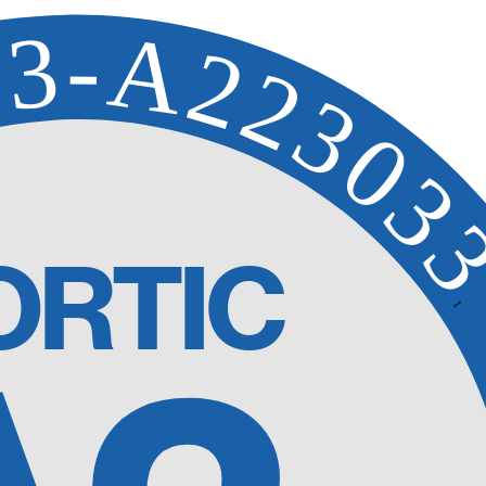
03-A22303
ORTIC
1